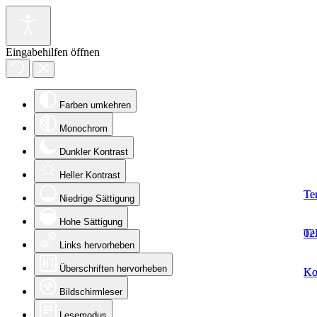
Eingabehilfen öffnen
Farben umkehren
Monochrom
Dunkler Kontrast
Heller Kontrast
Te
Te
Niedrige Sättigung
Hohe Sättigung
Te
02
Links hervorheben
Überschriften hervorheben
Ko
Ko
Bildschirmleser
Lesemodus