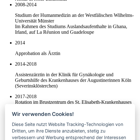
2008-2014
Studium der Humanmedizin an der Westfälischen Wilhelms-
Universität Münster
Im Rahmen des Studiums Auslandsaufenthalte in Ghana,
Irland, auf La Réunion und Guadeloupe
2014
Approbation als Ärztin
2014-2018
Assistenzärztin in der Klinik für Gynäkologie und
Geburtshilfe des Krankenhauses der Augustinerinnen Köln
(Severinsklösterchen)
2017-2018
Rotation im Brustzentrum des St. Elisabeth-Krankenhauses
Hohenlind
2019-2021
Wir verwenden Cookies!
Assistenzärztin in der Praxis Dr. Johanna Goldis
Diese Seite nutzt Website Tracking-Technologien von
2020
Fachkunde Psychosomatische Grundversorgung
Dritten, um ihre Dienste anzubieten, stetig zu
30.04.2021
verbessern und Werbung entsprechend der Interessen